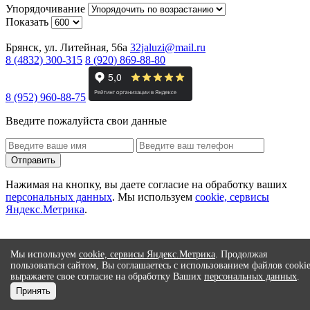
Упорядочивание
Показать
Брянск, ул. Литейная, 56а
32jaluzi@mail.ru
8 (4832) 300-315
8 (920) 869-88-80
8 (952) 960-88-75
Введите пожалуйста свои данные
Отправить
Нажимая на кнопку, вы даете согласие на обработку ваших
персональных данных
. Мы используем
cookie, сервисы
Яндекс.Метрика
.
Мы используем
cookie, сервисы Яндекс.Метрика
. Продолжая
пользоваться сайтом, Вы соглашаетесь с использованием файлов cooki
выражаете свое согласие на обработку Ваших
персональных данных
.
Принять